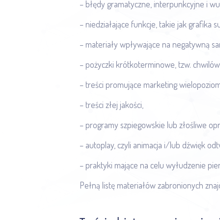
– błędy gramatyczne, interpunkcyjne i w
– niedziałające funkcje, takie jak grafika
– materiały wpływające na negatywną s
– pożyczki krótkoterminowe, tzw. chwilówk
– treści promujące marketing wielopoziom
– treści złej jakości,
– programy szpiegowskie lub złośliwe o
– autoplay, czyli animacja i/lub dźwięk o
– praktyki mające na celu wyłudzenie pi
Pełną listę materiałów zabronionych zna