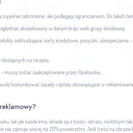
i
 są zupełnie zabronione, ale podlegają ograniczeniom. Do takich te
względniać akceptowany w danym kraju wiek grupy docelowej,
rodukty odchudzające, karty kredytowe, pożyczki, ubezpieczenia 
 dostępnych na receptę,
ką – muszą zostać zaakceptowane przez Facebooka,
posób komunikować zasady i opłaty obowiązujące w reklamowanej
 reklamowy?
oku, tak jak każda inna, składa się z treści i obrazu, na którym ta
ie nie zajmuje więcej niż 20% powierzchni. Jeśli treści na obrazie