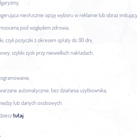
ulgaryzmy,
 sugerująca niesłusznie opcję wyboru w reklamie lub obraz imitując
amoocenę pod względem zdrowia,
i, czyli pożyczki z okresem spłaty do 90 dni,
owy, szybki zysk przy niewielkich nakładach,
programowanie,
dtwarzane automatycznie, bez działania użytkownika,
eniędzy lub danych osobowych.
jdziesz
tutaj
.