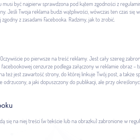
musi być najpierw sprawdzona pod kątem zgodności z regulamin
y. Jeśli Twoja reklama budzi wątpliwości, wówczas ten czas się 
 zgodny z zasadami Facebooka. Radzimy, jak to zrobić.
Oczywiście po pierwsze na treść reklamy. Jest cały szereg zabron
ie facebookowej cenzurze podlega załączony w reklamie obraz – t
a też jest zawartość strony, do której linkuje Twój post, a także
zie odrzucony, a jaki dopuszczony do publikacji, ale przy określony
ooku
dą się na niej treści (w tekście lub na obrazku) zabronione w regul