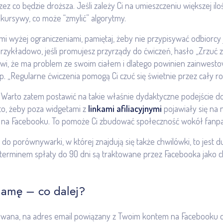
zez co będzie droższa. Jeśli zależy Ci na umieszczeniu większej il
kursywy, co może “zmylić” algorytmy.
i wyżej ograniczeniami, pamiętaj, żeby nie przypisywać odbiorcy 
zykładowo, jeśli promujesz przyrządy do ćwiczeń, hasło „Zrzuć z
wi, że ma problem ze swoim ciałem i dlatego powinien zainwest
p. „Regularne ćwiczenia pomogą Ci czuć się świetnie przez cały ro
. Warto zatem postawić na takie właśnie dydaktyczne podejście d
to, żeby poza widgetami z
linkami afiliacyjnymi
pojawiały się na n
na Facebooku. To pomoże Ci zbudować społeczność wokół fanpage
uje do porównywarki, w której znajdują się także chwilówki, to je
 terminem spłaty do 90 dni są traktowane przez Facebooka jako c
lamę – co dalej?
owana, na adres email powiązany z Twoim kontem na Facebooku do