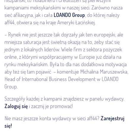
hiszpański, to HolaDinero i CreditoZen są pierwszymi
kampaniami meksykańskimi w naszej sieci. Zarówno nasza
sieć afiliacyjna, jak i cała
LOANDO Group
, do której należy
aff44, otwiera się na kraje Ameryki Łacińskiej.
– Rynek nie jest jeszcze tak dojrzały jak ten europejski, ale
mniejsza saturacja jest świetną okazją na to, żeby stać się
jednym z lokalnych liderów. Wiele firm z sektora pożyczek
online, z którymi współpracujemy w Europie już działa na
rynku meksykańskim. Była to dla nas dodatkowa motywacja
aby też się tam pojawić – komentuje Michalina Maruszewska,
Head of International Business Development w LOANDO
Group.
Szczegóły każdej z kampanii znajdziesz w panelu wydawcy.
Zaloguj się
i zacznij je promować!
Nie masz jeszcze konta wydawcy w sieci aff44?
Zarejestruj
się!